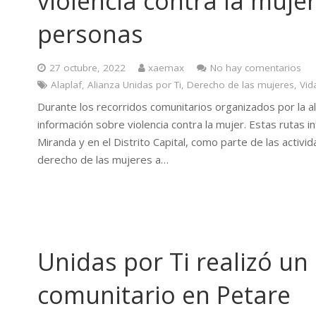
violencia contra la muje
personas
27 octubre, 2022
xaemax
No hay comentarios
Alaplaf
,
Alianza Unidas por Ti
,
Derecho de las mujeres
,
Vid
Durante los recorridos comunitarios organizados por la a
información sobre violencia contra la mujer. Estas rutas 
Miranda y en el Distrito Capital, como parte de las activ
derecho de las mujeres a…
Unidas por Ti realizó un
comunitario en Petare