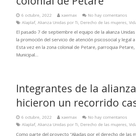
colonial de Petare
6 octubre, 2022
xaemax
No hay comentarios
Alaplaf
,
Alianza Unidas por Ti
,
Derecho de las mujeres
,
Vid
El pasado 7 de septiembre el equipo de la alianza Unidas 
la promoción del servicio de atención psicosocial y legal
Esta vez en la zona colonial de Petare, parroquia Petare
Municipal…
Integrantes de la alianz
hicieron un recorrido ca
6 octubre, 2022
xaemax
No hay comentarios
Alaplaf
,
Alianza Unidas por Ti
,
Derecho de las mujeres
,
Vid
Como parte del proyecto “Aliadas por el derecho de las mu