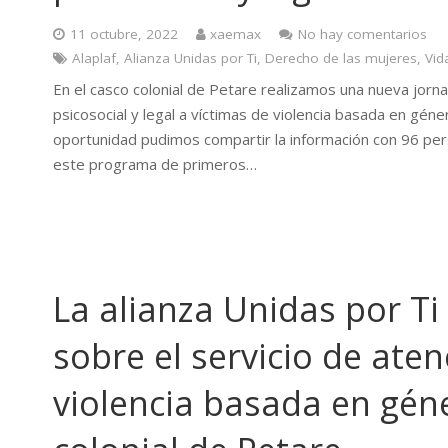
11 octubre, 2022
xaemax
No hay comentarios
Alaplaf
,
Alianza Unidas por Ti
,
Derecho de las mujeres
,
Vid
En el casco colonial de Petare realizamos una nueva jorna
psicosocial y legal a víctimas de violencia basada en géne
oportunidad pudimos compartir la información con 96 pers
este programa de primeros…
La alianza Unidas por Ti
sobre el servicio de aten
violencia basada en géne