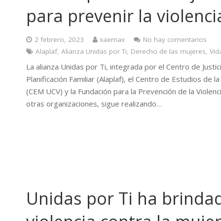
para prevenir la violenci
2 febrero, 2023
xaemax
No hay comentarios
Alaplaf
,
Alianza Unidas por Ti
,
Derecho de las mujeres
,
Vid
La alianza Unidas por Ti, integrada por el Centro de Justi
Planificación Familiar (Alaplaf), el Centro de Estudios de 
(CEM UCV) y la Fundación para la Prevención de la Violenc
otras organizaciones, sigue realizando…
Unidas por Ti ha brinda