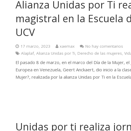
Alianza Unidas por Ti re
magistral en la Escuela 
UCV
17 marzo, 2023
xaemax
No hay comentarios
Alaplaf
,
Alianza Unidas por Ti
,
Derecho de las mujeres
,
Vid
El pasado 8 de marzo, en el marco del Día de la Mujer, el
Europea en Venezuela, Geert Anckaert, dio inicio a la clas
Mujer?, realizada por la alianza Unidas por Ti en la Escu
Unidas por ti realiza jo