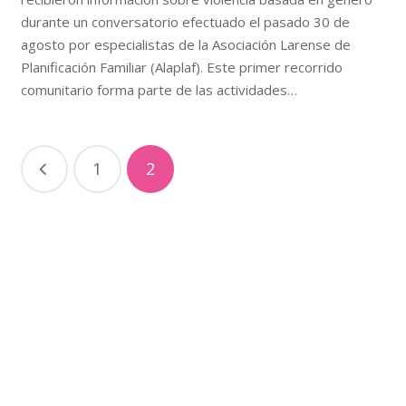
durante un conversatorio efectuado el pasado 30 de
agosto por especialistas de la Asociación Larense de
Planificación Familiar (Alaplaf). Este primer recorrido
comunitario forma parte de las actividades…
1
2
Nosotros
Somos una asociación civil sin fines de lucro que promueve
el derecho de mujeres, hombres y adolescentes a
disfrutar de su salud sexual y reproductiva bajo un
concepto de atención integral.