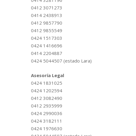
0414 3281196
0412 3071273
0414 2438913
0412 9857790
0412 9855549
0424 1517303
0424 1416696
0414 2204887
0424 5044507 (estado Lara)
Asesoría Legal
0424 1831025
0424 1202594
0412 3082490
0412 2935999
0424 2990036
0424 3182111
0424 1976630
0424 5044507 (estado Lara)