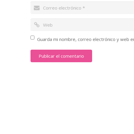
Guarda mi nombre, correo electrónico y web e
Nosotros
Somos una asociación civil sin fines de lucro que
promueve el derecho de mujeres, hombres y
adolescentes a disfrutar de su salud sexual y
reproductiva bajo un concepto de atención