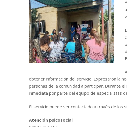
A
a
v
L
c
p
d
B
A
obtener información del servicio. Expresaron la nec
personas de la comunidad a participar. Durante el
inmediata por parte del equipo de especialistas del
El servicio puede ser contactado a través de los 
Atención psicosocial