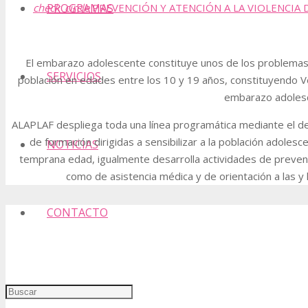
PROGRAMAS
check_circle
PREVENCIÓN Y ATENCIÓN A LA VIOLENCIA
El embarazo adolescente constituye unos de los problemas s
SERVICIOS
población en edades entre los 10 y 19 años, constituyendo 
embarazo adoles
ALAPLAF despliega toda una línea programática mediante el de
de formación dirigidas a sensibilizar a la población adole
NOTICIAS
temprana edad, igualmente desarrolla actividades de prevenc
como de asistencia médica y de orientación a las y
CONTACTO
Somos una asociación civil sin fines de lucro que promueve e