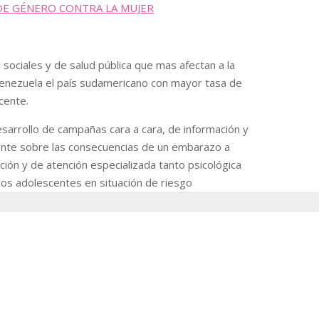
 DE GÉNERO CONTRA LA MUJER
ociales y de salud pública que mas afectan a la
Venezuela el país sudamericano con mayor tasa de
cente.
sarrollo de campañas cara a cara, de información y
scente sobre las consecuencias de un embarazo a
ión y de atención especializada tanto psicológica
 los adolescentes en situación de riesgo
Nosotros
l derecho de mujeres, hombres y adolescentes a disfrutar de su s
concepto de atención integral.