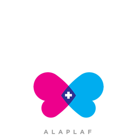
Nosotros
Somos una asociación civil sin fines de lucro que promueve
el derecho de mujeres, hombres y adolescentes a
disfrutar de su salud sexual y reproductiva bajo un
concepto de atención integral.